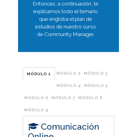
Entonces, a continuación, te
explicamos todo el temario
que engloba el plan de
estudios de nuestro curso
de Community Manager.
MÓDULO 2
MÓDULO 3
MÓDULO 1
MÓDULO 4
MÓDULO 5
MÓDULO 6
MÓDULO 7
MÓDULO 8
MÓDULO 9
Comunicación
Online