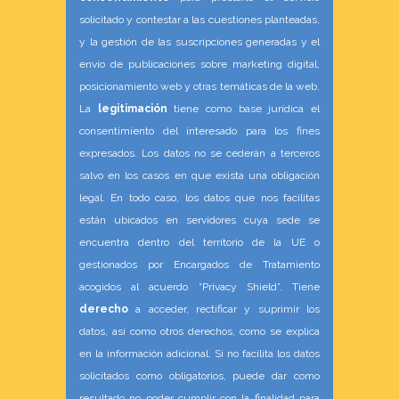
solicitado y contestar a las cuestiones planteadas,
y la gestión de las suscripciones generadas y el
envío de publicaciones sobre marketing digital,
posicionamiento web y otras temáticas de la web.
La
legitimación
tiene como base jurídica el
consentimiento del interesado para los fines
expresados. Los datos no se cederán a terceros
salvo en los casos en que exista una obligación
legal. En todo caso, los datos que nos facilitas
están ubicados en servidores cuya sede se
encuentra dentro del territorio de la UE o
gestionados por Encargados de Tratamiento
acogidos al acuerdo “Privacy Shield”. Tiene
derecho
a acceder, rectificar y suprimir los
datos, así como otros derechos, como se explica
en la información adicional. Si no facilita los datos
solicitados como obligatorios, puede dar como
resultado no poder cumplir con la finalidad para