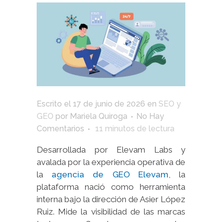
Escrito el
17 de junio de 2026
en
SEO y
GEO
por
Mariela Quiroga
No Hay
Comentarios
11
minutos de lectura
Desarrollada por Elevam Labs y
avalada por la experiencia operativa de
la
agencia de GEO Elevam
, la
plataforma nació como herramienta
interna bajo la dirección de Asier López
Ruiz. Mide la visibilidad de las marcas