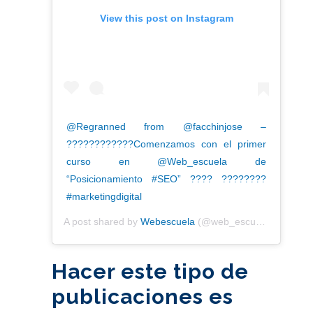
View this post on Instagram
@Regranned from @facchinjose –
????????‍????Comenzamos con el primer
curso en @Web_escuela de
“Posicionamiento #SEO” ???? ????????
#marketingdigital
A post shared by
Webescuela
(@web_escuela) on
Jan 
Hacer este tipo de
publicaciones es