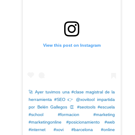
View this post on Instagram
🚀 Ayer tuvimos una #clase magistral de la
herramienta #SEO 👉 @xovitool impartida
por Belén Gallegos 👏 #seotools #escuela
#school #formacion #marketing
#marketingonline #posicionamiento #web
#internet #xovi #barcelona #online