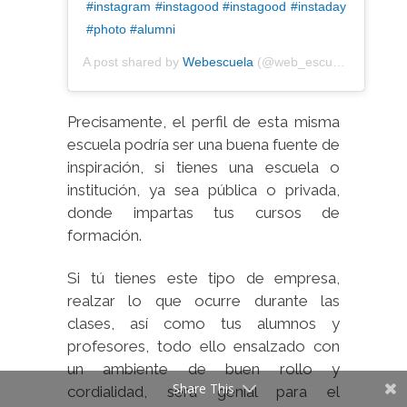
#instagram #instagood #instagood #instaday
#photo #alumni
A post shared by
Webescuela
(@web_escuela) on
Jan 
Precisamente, el perfil de esta misma
escuela podría ser una buena fuente de
inspiración, si tienes una escuela o
institución, ya sea pública o privada,
donde impartas tus cursos de
formación.
Si tú tienes este tipo de empresa,
realzar lo que ocurre durante las
clases, así como tus alumnos y
profesores, todo ello ensalzado con
un ambiente de buen rollo y
Share This
cordialidad, será genial para el