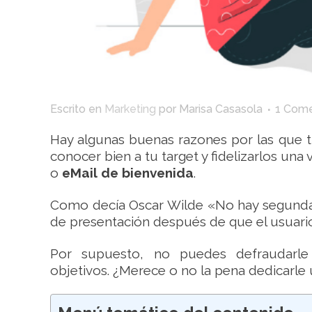
Escrito en
Marketing
por
Marisa Casasola
1 Come
Hay algunas buenas razones por las que tie
conocer bien a tu target y fidelizarlos u
o
eMail de bienvenida
.
Como decía Oscar Wilde «No hay segunda o
de presentación después de que el usuario 
Por supuesto, no puedes defraudarle
objetivos. ¿Merece o no la pena dedicarle