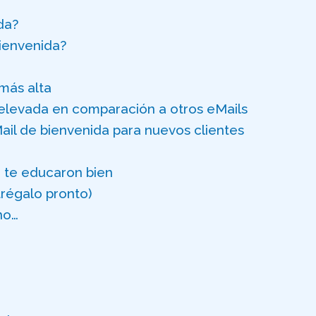
da?
bienvenida?
 más alta
 elevada en comparación a otros eMails
il de bienvenida para nuevos clientes
e te educaron bien
trégalo pronto)
no…