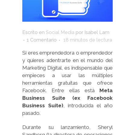
Escrito en
Social Media
por
Isabel Lam
1 Comentario
18
minutos de lectura
Si eres emprendedora o emprendedor
y quieres adentrarte en el mundo del
Marketing Digital, es indispensable que
empieces a usar las múltiples
herramientas gratuitas que ofrece
Facebook. Entre ellas está
Meta
Business Suite
(ex Facebook
Business Suite)
, introducida el año
pasado.
Durante su lanzamiento, Sheryl
Sandberg (la directora de operaciones