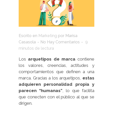
Escrito en
Marketing
por
Marisa
Casasola
No Hay Comentarios
9
minutos de lectura
Los
arquetipos de marca
contiene
los valores, creencias, actitudes y
comportamientos que definen a una
marca. Gracias a los arquetipos,
estas
adquieren personalidad propia y
parecen “humanas”
, lo que facilita
que conecten con el público al que se
dirigen.