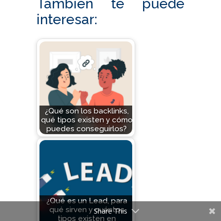
También te puede
interesar:
¿Qué son los backlinks,
qué tipos existen y cómo
puedes conseguirlos?
¿Qué es un Lead, para
qué sirven y cuántos
Share This
tipos existen en