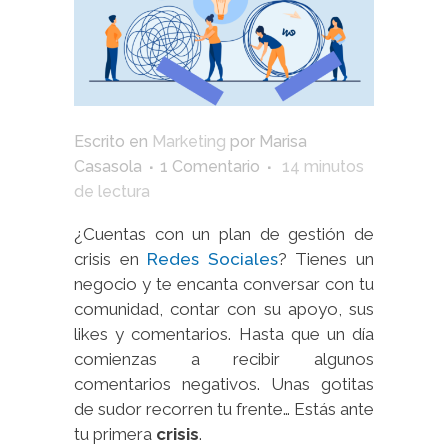
Escrito en
Marketing
por
Marisa
Casasola
1 Comentario
14
minutos
de lectura
¿Cuentas con un plan de gestión de
crisis en
Redes Sociales
? Tienes un
negocio y te encanta conversar con tu
comunidad, contar con su apoyo, sus
likes y comentarios. Hasta que un día
comienzas a recibir algunos
comentarios negativos. Unas gotitas
de sudor recorren tu frente… Estás ante
tu primera
crisis
.