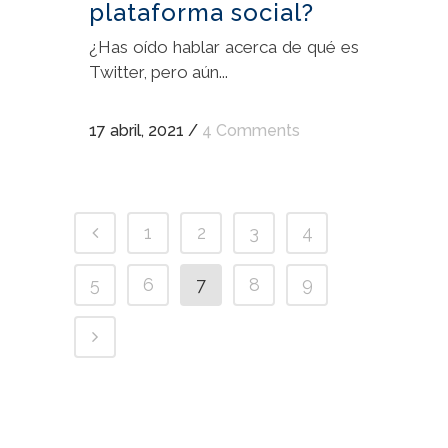
plataforma social?
¿Has oído hablar acerca de qué es
Twitter, pero aún...
17 abril, 2021
/
4 Comments
1
2
3
4
5
6
7
8
9